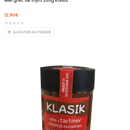
Miel grec de thym 250g Kalios
12,90
€
AJOUTER AU PANIER